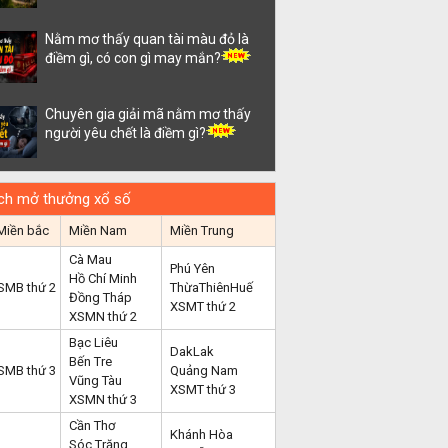
Nằm mơ thấy quan tài màu đỏ là
điềm gì, có con gì may mắn?
Chuyên gia giải mã nằm mơ thấy
người yêu chết là điềm gì?
ch mở thưởng xổ số
Miền bắc
Miền Nam
Miền Trung
Cà Mau
Phú Yên
Hồ Chí Minh
SMB thứ 2
ThừaThiênHuế
Đồng Tháp
XSMT thứ 2
XSMN thứ 2
Bạc Liêu
DakLak
Bến Tre
SMB thứ 3
Quảng Nam
Vũng Tàu
XSMT thứ 3
XSMN thứ 3
Cần Thơ
Khánh Hòa
Sóc Trăng