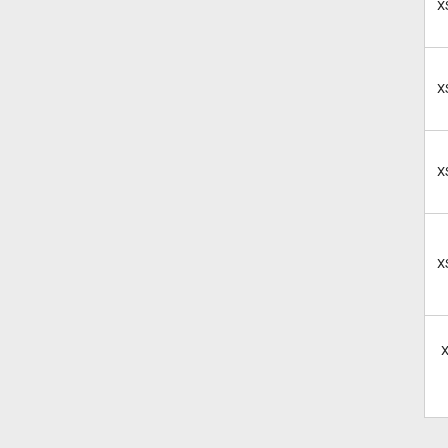
X
X
X
X
X