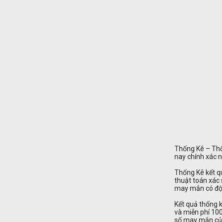
Thống Kê – Thố
nay chính xác n
Thống Kê kết q
thuật toán xác 
may mắn có độ 
Kết quả thống 
và miễn phí 100
số may mắn củ