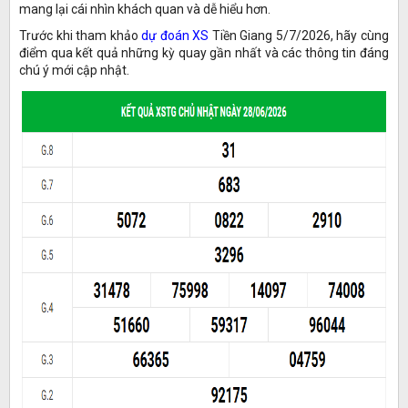
mang lại cái nhìn khách quan và dễ hiểu hơn.
Trước khi tham khảo
dự đoán XS
Tiền Giang 5/7/2026, hãy cùng
điểm qua kết quả những kỳ quay gần nhất và các thông tin đáng
chú ý mới cập nhật.