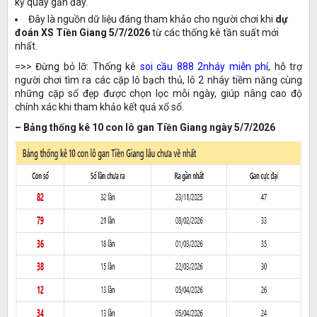
kỳ quay gần đây.
Đây là nguồn dữ liệu đáng tham khảo cho người chơi khi
dự
đoán XS Tiền Giang 5/7/2026
từ các thống kê tần suất mới
nhất.
=>> Đừng bỏ lỡ: Thống kê
soi cầu 888 2nháy miễn phí
,
hỗ trợ
người chơi tìm ra các cặp lô bạch thủ, lô 2 nháy tiềm năng cùng
những cặp số đẹp được chọn lọc mỗi ngày, giúp nâng cao độ
chính xác khi tham khảo kết quả xổ số.
– Bảng thống kê 10 con lô gan Tiền Giang ngày 5/7/2026