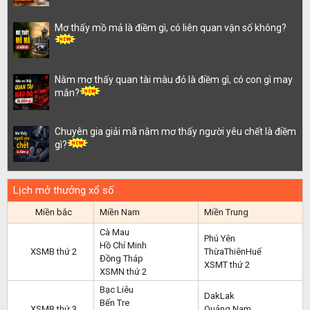
Mơ thấy mồ mả là điềm gì, có liên quan vận số không?
Nằm mơ thấy quan tài màu đỏ là điềm gì, có con gì may
mắn?
Chuyên gia giải mã nằm mơ thấy người yêu chết là điềm
gì?
Lịch mở thưởng xổ số
Miền bắc
Miền Nam
Miền Trung
Cà Mau
Phú Yên
Hồ Chí Minh
XSMB thứ 2
ThừaThiênHuế
Đồng Tháp
XSMT thứ 2
XSMN thứ 2
Bạc Liêu
DakLak
Bến Tre
XSMB thứ 3
Quảng Nam