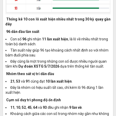
Thống kê 10 con lô xuất hiện nhiều nhất trong 30 kỳ quay gần
đây
96 dẫn đầu tần suất
Con số
96
ghi nhận
11 lần xuất hiện
, là lô về nhiều nhất trong
toàn bộ danh sách.
Tần suất này giúp 96 tạo khoảng cách nhất định so với nhóm
bám đuổi phía sau.
Đây cũng là một trong những con số được nhiều người quan
tâm khi
Dự đoán XSTG 5/7/2026
dựa trên thống kê tần suất.
Nhóm theo sát vị trí dẫn đầu
21
,
53
và
91
cùng đạt
10 lần xuất hiện
.
Đây là nhóm có hiệu suất rất cao, chỉ kém lô 96 đúng 1 lần
xuất hiện.
Cụm số duy trì phong độ ổn định
11
,
10
,
52
,
45
,
64
và
93
đều ghi nhận
9 lần về
.
Khoảng cách giữa các con số trong nhóm này gần như không