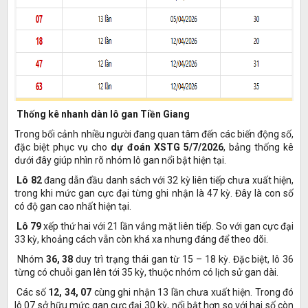
Thống kê nhanh dàn lô gan Tiền Giang
Trong bối cảnh nhiều người đang quan tâm đến các biến động số,
đặc biệt phục vụ cho
dự đoán XSTG 5/7/2026
, bảng thống kê
dưới đây giúp nhìn rõ nhóm lô gan nổi bật hiện tại.
Lô 82
đang dẫn đầu danh sách với 32 kỳ liên tiếp chưa xuất hiện,
trong khi mức gan cực đại từng ghi nhận là 47 kỳ. Đây là con số
có độ gan cao nhất hiện tại.
Lô 79
xếp thứ hai với 21 lần vắng mặt liên tiếp. So với gan cực đại
33 kỳ, khoảng cách vẫn còn khá xa nhưng đáng để theo dõi.
Nhóm
36, 38
duy trì trạng thái gan từ 15 – 18 kỳ. Đặc biệt, lô 36
từng có chuỗi gan lên tới 35 kỳ, thuộc nhóm có lịch sử gan dài.
Các số
12, 34, 07
cùng ghi nhận 13 lần chưa xuất hiện. Trong đó
lô 07 sở hữu mức gan cực đại 30 kỳ, nổi bật hơn so với hai số còn