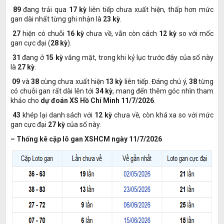
89
đang trải qua
17 kỳ
liên tiếp chưa xuất hiện, thấp hơn mức
gan dài nhất từng ghi nhận là
23 kỳ
.
27
hiện có chuỗi
16 kỳ
chưa về, vẫn còn cách
12 kỳ
so với mốc
gan cực đại (
28 kỳ
).
31
đang ở
15 kỳ
vắng mặt, trong khi kỷ lục trước đây của số này
là
27 kỳ
.
09
và
38
cùng chưa xuất hiện
13 kỳ
liên tiếp. Đáng chú ý,
38
từng
có chuỗi gan rất dài lên tới
34 kỳ
, mang đến thêm góc nhìn tham
khảo cho
dự đoán XS Hồ Chí Minh 11/7/2026
.
43
khép lại danh sách với
12 kỳ
chưa về, còn khá xa so với mức
gan cực đại
27 kỳ
của số này.
– Thống kê cặp lô gan XSHCM ngày 11/7/2026