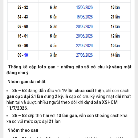
Thống kê cặp loto gan – những cặp số có chu kỳ vắng mặt
đáng chú ý
Nhóm gan dài nhất
36 – 63
đang dẫn đầu với
19 lần chưa xuất hiện
, chỉ còn cách
gan cực đại 21 lần
đúng
2 kỳ
, là cặp có chu kỳ vắng mặt dài nhất
hiện tại và được nhiều người theo dõi khi
dự đoán XSHCM
11/7/2026
.
38 – 83
xếp thứ hai với
13 lần gan
, vẫn còn khoảng cách khá
xa so với mức cực đại
21 lần
.
Nhóm theo sau