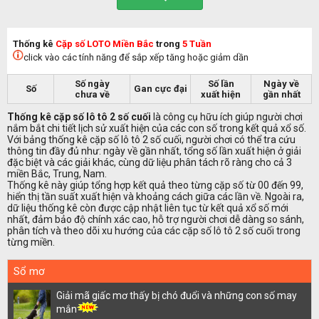
Thống kê
Cặp số LOTO
Miền Bắc
trong
5 Tuần
click vào các tính năng để sắp xếp tăng hoặc giảm dần
Số ngày
Số lần
Ngày về
Số
Gan cực đại
chưa về
xuất hiện
gần nhất
Thống kê cặp số lô tô 2 số cuối
là công cụ hữu ích giúp người chơi
nắm bắt chi tiết lịch sử xuất hiện của các con số trong kết quả xổ số.
Với bảng thống kê cặp số lô tô 2 số cuối, người chơi có thể tra cứu
thông tin đầy đủ như: ngày về gần nhất, tổng số lần xuất hiện ở giải
đặc biệt và các giải khác, cùng dữ liệu phân tách rõ ràng cho cả 3
miền Bắc, Trung, Nam.
Thống kê này giúp tổng hợp kết quả theo từng cặp số từ 00 đến 99,
hiển thị tần suất xuất hiện và khoảng cách giữa các lần về. Ngoài ra,
dữ liệu thống kê còn được cập nhật liên tục từ kết quả xổ số mới
nhất, đảm bảo độ chính xác cao, hỗ trợ người chơi dễ dàng so sánh,
phân tích và theo dõi xu hướng của các cặp số lô tô 2 số cuối trong
từng miền.
Sổ mơ
Giải mã giấc mơ thấy bị chó đuổi và những con số may
mắn