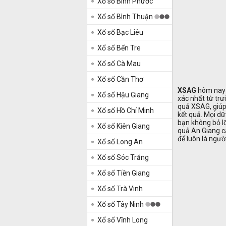
Xổ số Bình Phước
Xổ số Bình Thuận
Xổ số Bạc Liêu
Xổ số Bến Tre
Xổ số Cà Mau
Xổ số Cần Thơ
XSAG
hôm nay –
Xổ số Hậu Giang
xác nhất từ trư
quả XSAG, giúp
Xổ số Hồ Chí Minh
kết quả. Mọi dữ 
bạn không bỏ lỡ
Xổ số Kiên Giang
quả An Giang c
để luôn là ngườ
Xổ số Long An
Xổ số Sóc Trăng
Xổ số Tiền Giang
Xổ số Trà Vinh
Xổ số Tây Ninh
Xổ số Vĩnh Long