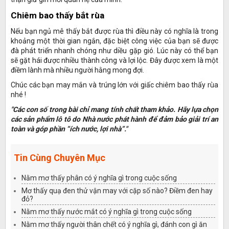
Chiêm bao thấy bắt rùa
Nếu bạn ngủ mê thấy bắt được rùa thì điều này có nghĩa là trong
khoảng một thời gian ngắn, đặc biệt công việc của bạn sẽ được
đà phát triển nhanh chóng như diều gặp gió. Lúc này có thể bạn
sẽ gặt hái được nhiều thành công và lợi lộc. Đây được xem là một
điềm lành mà nhiều người hằng mong đợi.
Chúc các bạn may mắn và trúng lớn với giấc chiêm bao thấy rùa
nhé !
"Các con số trong bài chỉ mang tính chất tham khảo. Hãy lựa chọn
các sản phẩm lô tô do Nhà nước phát hành để đảm bảo giải trí an
toàn và góp phần “ích nước, lợi nhà”."
Tin Cùng Chuyên Mục
Nằm mơ thấy phân có ý nghĩa gì trong cuộc sống
Mơ thấy quạ đen thử vận may với cặp số nào? Điềm đen hay
đỏ?
Nằm mơ thấy nước mắt có ý nghĩa gì trong cuộc sống
Nằm mơ thấy người thân chết có ý nghĩa gì, đánh con gì ăn