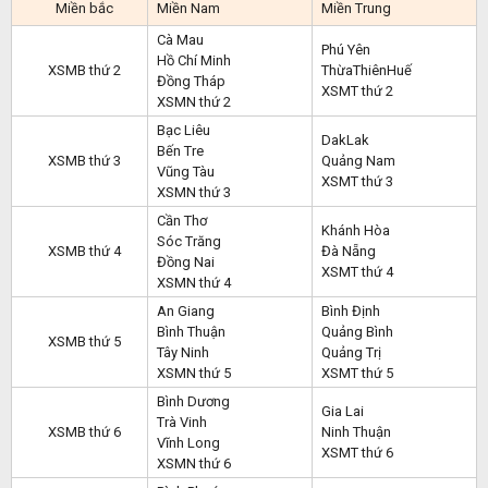
Miền bắc
Miền Nam
Miền Trung
Cà Mau
Phú Yên
Hồ Chí Minh
XSMB thứ 2
ThừaThiênHuế
Đồng Tháp
XSMT thứ 2
XSMN thứ 2
Bạc Liêu
DakLak
Bến Tre
XSMB thứ 3
Quảng Nam
Vũng Tàu
XSMT thứ 3
XSMN thứ 3
Cần Thơ
Khánh Hòa
Sóc Trăng
XSMB thứ 4
Đà Nẵng
Đồng Nai
XSMT thứ 4
XSMN thứ 4
An Giang
Bình Định
Bình Thuận
Quảng Bình
XSMB thứ 5
Tây Ninh
Quảng Trị
XSMN thứ 5
XSMT thứ 5
Bình Dương
Gia Lai
Trà Vinh
XSMB thứ 6
Ninh Thuận
Vĩnh Long
XSMT thứ 6
XSMN thứ 6