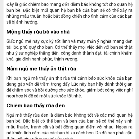
Đây là giấc chiêm bao mang đến điềm báo không tốt cho quan hệ
bạn bè. Đặc biệt mối quan hệ bạn bè của bạn sẽ có thể xảy ra
những mâu thuẫn hoặc bất đồng khiến cho tình cảm của các bạn
sẽ bị ảnh hưởng.
Mộng thấy rùa bò vào nhà
Giấc ngủ mê này cực kỳ tốt lành và may mắn ý nghĩa mang đến
tài lộc, phú quý cho bạn. Có thể thấy mọi việc đến với bạn sẽ thật
như ý sự nghiệp thăng tiến, công danh thành đạt, tài chính khấm
khá, gia đình hạnh phúc, thịnh vượng.
Nằm ngủ mê thấy ăn thịt rùa
Khi bạn ngủ mê thấy ăn thịt rùa thì cảnh báo sức khỏe của bạn
đang gặp vấn đề trầm trọng đấy. Lúc này bạn hãy dành thời gian
để chăm sóc và bồi dưỡng cho sức khỏe, giảm bớt công việc nghỉ
ngơi hợp lý để có một sức khỏe tốt nhé.
Chiêm bao thấy rùa đen
Ngủ mê thấy rùa đen là điềm báo không tốt về các mối quan hệ
bạn bè. Đặc biệt có thể bạn và bạn của bạn sẽ có thể nảy sinh
mâu thuẫn, tranh cãi và bất đồng quan điểm với nhau. Ngoài ra
nó khiến tình cảm của các bạn bị xa cách hơn. Do đó bạn phải cẩn
thận giữ gìn mối quan hệ của mình.