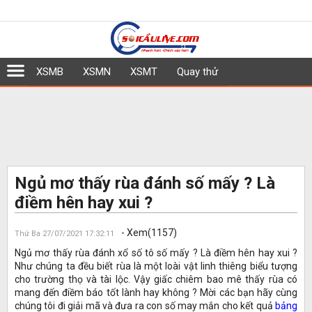
XSMB
XSMN
XSMT
Quay thử
Ngủ mơ thấy rùa đánh số mấy ? Là
điềm hên hay xui ?
- Xem(1157)
Thứ Ba 27/07/2021 17:32:11
Ngủ mơ thấy rùa đánh xổ số tô số mấy ? Là điềm hên hay xui ?
Như chúng ta đều biết rùa là một loài vật linh thiêng biểu tượng
cho trường thọ và tài lộc. Vậy giấc chiêm bao mê thấy rùa có
mang đến điềm báo tốt lành hay không ? Mời các bạn hãy cùng
chúng tôi đi giải mã và đưa ra con số may mắn cho kết quả
bảng