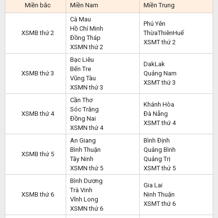
Miền bắc
Miền Nam
Miền Trung
Cà Mau
Phú Yên
Hồ Chí Minh
XSMB thứ 2
ThừaThiênHuế
Đồng Tháp
XSMT thứ 2
XSMN thứ 2
Bạc Liêu
DakLak
Bến Tre
XSMB thứ 3
Quảng Nam
Vũng Tàu
XSMT thứ 3
XSMN thứ 3
Cần Thơ
Khánh Hòa
Sóc Trăng
XSMB thứ 4
Đà Nẵng
Đồng Nai
XSMT thứ 4
XSMN thứ 4
An Giang
Bình Định
Bình Thuận
Quảng Bình
XSMB thứ 5
Tây Ninh
Quảng Trị
XSMN thứ 5
XSMT thứ 5
Bình Dương
Gia Lai
Trà Vinh
XSMB thứ 6
Ninh Thuận
Vĩnh Long
XSMT thứ 6
XSMN thứ 6