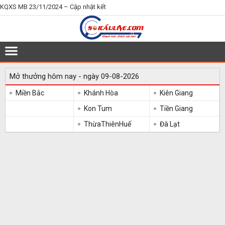
KQXS MB 23/11/2024 – Cập nhật kết
quả MB Thứ 5 siêu nhanh
Mở thưởng hôm nay - ngày 09-08-2026
Miền Bắc
Khánh Hòa
Kiên Giang
Kon Tum
Tiền Giang
ThừaThiênHuế
Đà Lạt