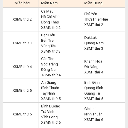
Miền bắc
Miền Nam
Miền Trung
Cà Mau
Phú Yên
Hồ Chí Minh
XSMB thứ 2
ThừaThiênHuế
Đồng Tháp
XSMT thứ 2
XSMN thứ 2
Bạc Liêu
DakLak
Bến Tre
XSMB thứ 3
Quảng Nam
Vũng Tàu
XSMT thứ 3
XSMN thứ 3
Cần Thơ
Khánh Hòa
Sóc Trăng
XSMB thứ 4
Đà Nẵng
Đồng Nai
XSMT thứ 4
XSMN thứ 4
An Giang
Bình Định
Bình Thuận
Quảng Bình
XSMB thứ 5
Tây Ninh
Quảng Trị
XSMN thứ 5
XSMT thứ 5
Bình Dương
Gia Lai
Trà Vinh
XSMB thứ 6
Ninh Thuận
Vĩnh Long
XSMT thứ 6
XSMN thứ 6