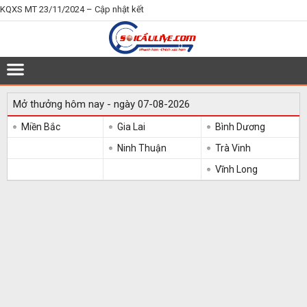
KQXS MT 23/11/2024 – Cập nhật kết
quả MT Thứ 2 siêu nhanh
Mở thưởng hôm nay - ngày 07-08-2026
Miền Bắc
Gia Lai
Bình Dương
Ninh Thuận
Trà Vinh
Vĩnh Long