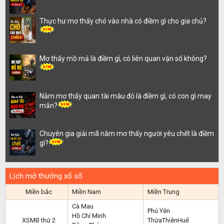
Thực hư mơ thấy chó vào nhà có điềm gì cho gia chủ?
Mơ thấy mồ mả là điềm gì, có liên quan vận số không?
Nằm mơ thấy quan tài màu đỏ là điềm gì, có con gì may
mắn?
Chuyên gia giải mã nằm mơ thấy người yêu chết là điềm
gì?
Lịch mở thưởng xổ số
Miền bắc
Miền Nam
Miền Trung
Cà Mau
Phú Yên
Hồ Chí Minh
XSMB thứ 2
ThừaThiênHuế