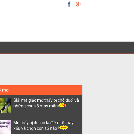
ổ mơ
Giải mã giấc mơ thấy bị chó đuổi và
những con số may mắn
Mơ thấy bị đòi nợ là điềm tốt hay
xấu và chọn con số nào?