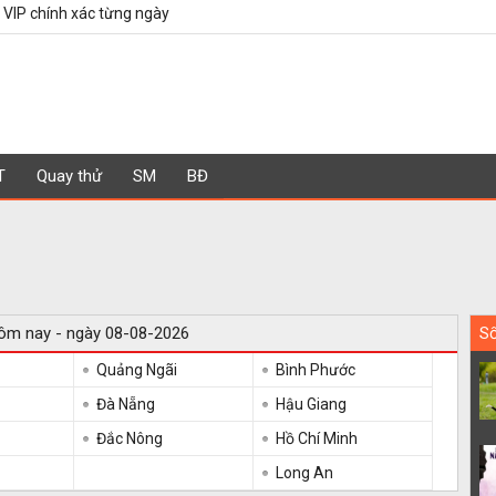
 VIP chính xác từng ngày
T
Quay thử
SM
BĐ
ôm nay - ngày 08-08-2026
S
Quảng Ngãi
Bình Phước
Đà Nẵng
Hậu Giang
Đắc Nông
Hồ Chí Minh
Long An