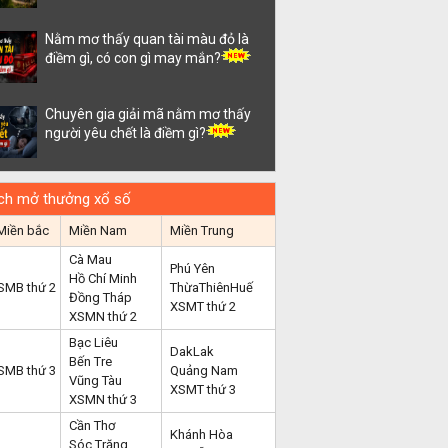
Nằm mơ thấy quan tài màu đỏ là
điềm gì, có con gì may mắn?
Chuyên gia giải mã nằm mơ thấy
người yêu chết là điềm gì?
ch mở thưởng xổ số
Miền bắc
Miền Nam
Miền Trung
Cà Mau
Phú Yên
Hồ Chí Minh
SMB thứ 2
ThừaThiênHuế
Đồng Tháp
XSMT thứ 2
XSMN thứ 2
Bạc Liêu
DakLak
Bến Tre
SMB thứ 3
Quảng Nam
Vũng Tàu
XSMT thứ 3
XSMN thứ 3
Cần Thơ
Khánh Hòa
Sóc Trăng