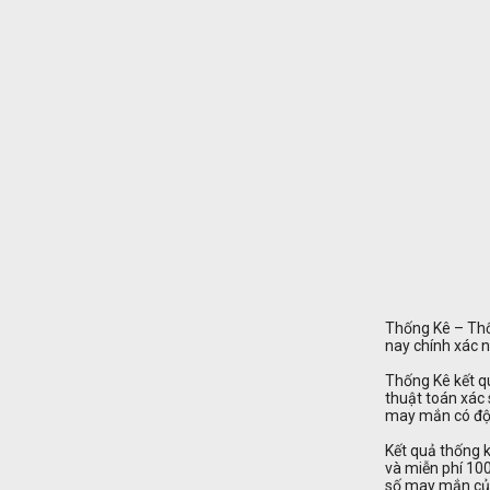
Thống Kê – Thố
nay chính xác n
Thống Kê kết q
thuật toán xác 
may mắn có độ 
Kết quả thống 
và miễn phí 100
số may mắn củ