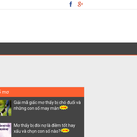
ổ mơ
Giải mã giấc mơ thấy bị chó đuổi và
những con số may mắn
Mơ thấy bị đòi nợ là điềm tốt hay
xấu và chọn con số nào?