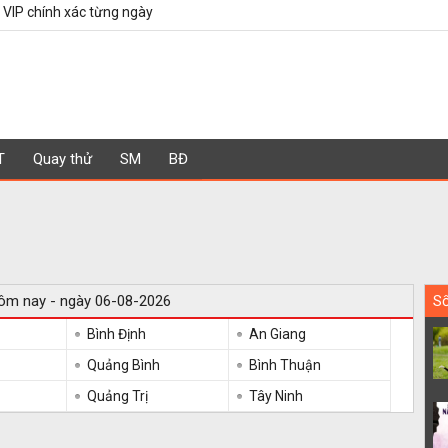
 VIP chính xác từng ngày
T
Quay thử
SM
BĐ
ôm nay - ngày 06-08-2026
S
Bình Định
An Giang
Quảng Bình
Bình Thuận
Quảng Trị
Tây Ninh