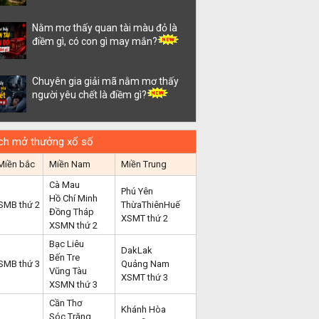
Nằm mơ thấy quan tài màu đỏ là
điềm gì, có con gì may mắn?
Chuyên gia giải mã nằm mơ thấy
người yêu chết là điềm gì?
ch mở thưởng xổ số
Miền bắc
Miền Nam
Miền Trung
Cà Mau
Phú Yên
Hồ Chí Minh
SMB thứ 2
ThừaThiênHuế
Đồng Tháp
XSMT thứ 2
XSMN thứ 2
Bạc Liêu
DakLak
Bến Tre
SMB thứ 3
Quảng Nam
Vũng Tàu
XSMT thứ 3
XSMN thứ 3
Cần Thơ
Khánh Hòa
Sóc Trăng