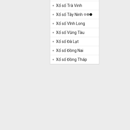
Xổ số Trà Vinh
Xổ số Tây Ninh
Xổ số Vĩnh Long
Xổ số Vũng Tàu
Xổ số Đà Lạt
Xổ số Đồng Nai
Xổ số Đồng Tháp