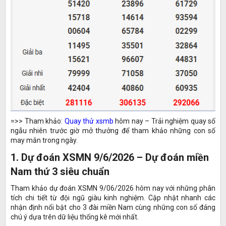
=>> Tham khảo:
Q
uay thử xsmb
hôm nay – Trải nghiệm quay số
ngẫu nhiên trước giờ mở thưởng để tham khảo những con số
may mắn trong ngày.
1. Dự đoán XSMN 9/6/2026 – Dự đoán miền
Nam thứ 3 siêu chuẩn
Tham khảo dự đoán XSMN 9/06/2026 hôm nay với những phân
tích chi tiết từ đội ngũ giàu kinh nghiệm. Cập nhật nhanh các
nhận định nổi bật cho 3 đài miền Nam cùng những con số đáng
chú ý dựa trên dữ liệu thống kê mới nhất.