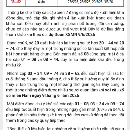
Thống kê cho thấy các cặp xiên 2 đang có mức độ xuất hiện khá
đồng đều, mỗi cặp đều ghi nhận 4 lần xuất hiện trong giai đoạn
khảo sát. Điều này phản ánh sự phân bổ tương đối cân bằng,
chưa có cặp nào tạo được ưu thế vượt trội. Đây là dữ liệu đáng
tham khảo khi theo dõi
dự đoán XSMN 9/6/2026
.
Đáng chú ý, số
20
xuất hiện lặp lại trong hai tổ hợp
20 – 44
và
20
– 74
, cho thấy đây là một trong những số có tần suất kết hợp nổi
bật hơn mặt bằng chung. Bên cạnh đó, số
08
cũng góp mặt ở cả
hai cặp
01 – 08
và
08 – 44
, duy trì sự hiện diện khá đều trong
nhiều kỳ.
Nhóm cặp
03 – 34
,
09 – 74
và
38 – 62
đều xuất hiện rải rác từ
cuối tháng 5 sang đầu tháng 6, cho thấy xu hướng duy trì ổn định
thay vì tập trung trong một khoảng thời gian ngắn. Đây cũng là
một trong những điểm được nhiều người quan tâm khi
soi cầu xổ
số miền Nam ngày 9 tháng 6 năm 2026
.
Một điểm đáng chú ý khác là các cặp
01 – 08
,
03 – 34
và
09 – 74
đều tiếp tục xuất hiện trong những ngày gần nhất (03/6 và 04/6),
phản ánh tín hiệu thống kê tương đối tích cực và đáng để theo dõi
thêm trong các kỳ quay tiếp theo.
Tổng thể, dữ liệu hiện tại nghiêng về xu hướng nhiều cặp số cùng