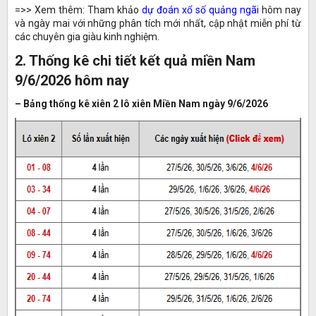
=>> Xem thêm: Tham khảo
dự đoán xổ số quảng ngãi
hôm nay
và ngày mai với những phân tích mới nhất, cập nhật miễn phí từ
các chuyên gia giàu kinh nghiệm.
2. Thống kê chi tiết kết quả miền Nam
9/6/2026 hôm nay
– Bảng thống kê xiên 2 lô xiên Miền Nam ngày 9/6/2026