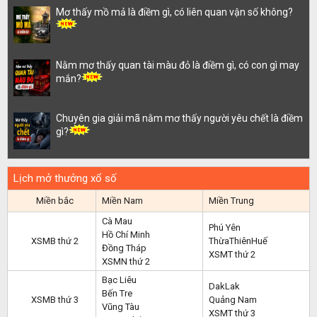
Mơ thấy mồ mả là điềm gì, có liên quan vận số không?
Nằm mơ thấy quan tài màu đỏ là điềm gì, có con gì may
mắn?
Chuyên gia giải mã nằm mơ thấy người yêu chết là điềm
gì?
Lịch mở thưởng xổ số
Miền bắc
Miền Nam
Miền Trung
Cà Mau
Phú Yên
Hồ Chí Minh
XSMB thứ 2
ThừaThiênHuế
Đồng Tháp
XSMT thứ 2
XSMN thứ 2
Bạc Liêu
DakLak
Bến Tre
XSMB thứ 3
Quảng Nam
Vũng Tàu
XSMT thứ 3