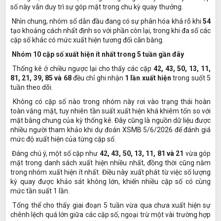
số này vẫn duy trì sự góp mặt trong chu kỳ quay thưởng.
Nhìn chung, nhóm số dẫn đầu đang có sự phân hóa khá rõ khi
54
tạo khoảng cách nhất định so với phần còn lại, trong khi đa số các
cặp số khác có mức xuất hiện tương đối cân bằng.
Nhóm 10 cặp số xuất hiện ít nhất trong 5 tuần gần đây
Thống kê ở chiều ngược lại cho thấy các cặp
42, 43, 50, 13, 11,
81, 21, 39, 85 và 68
đều chỉ ghi nhận
1 lần xuất hiện
trong suốt 5
tuần theo dõi.
Không có cặp số nào trong nhóm này rơi vào trạng thái hoàn
toàn vắng mặt, tuy nhiên tần suất xuất hiện khá khiêm tốn so với
mặt bằng chung của kỳ thống kê. Đây cũng là nguồn dữ liệu được
nhiều người tham khảo khi dự đoán XSMB 5/6/2026 để đánh giá
mức độ xuất hiện của từng cặp số.
Đáng chú ý, một số cặp như
42, 43, 50, 13, 11, 81 và 21
vừa góp
mặt trong danh sách xuất hiện nhiều nhất, đồng thời cũng nằm
trong nhóm xuất hiện ít nhất. Điều này xuất phát từ việc số lượng
kỳ quay được khảo sát không lớn, khiến nhiều cặp số có cùng
mức tần suất 1 lần.
Tổng thể cho thấy giai đoạn 5 tuần vừa qua chưa xuất hiện sự
chênh lệch quá lớn giữa các cặp số, ngoại trừ một vài trường hợp