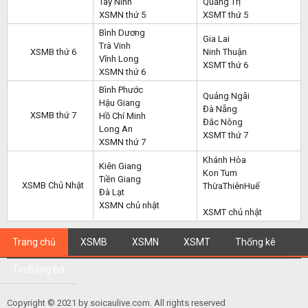
Tây Ninh
Quảng Trị
XSMN thứ 5
XSMT thứ 5
Bình Dương
Gia Lai
Trà Vinh
XSMB thứ 6
Ninh Thuận
Vĩnh Long
XSMT thứ 6
XSMN thứ 6
Bình Phước
Quảng Ngãi
Hậu Giang
Đà Nẵng
XSMB thứ 7
Hồ Chí Minh
Đắc Nông
Long An
XSMT thứ 7
XSMN thứ 7
Khánh Hòa
Kiên Giang
Kon Tum
Tiền Giang
XSMB Chủ Nhật
ThừaThiênHuế
Đà Lạt
XSMN chủ nhật
XSMT chủ nhật
Trang chủ
XSMB
XSMN
XSMT
Thống kê
Tin Bóng Đá
Copyright © 2021 by soicaulive.com. All rights reserved