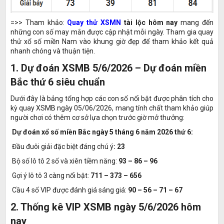
=>> Tham khảo:
Quay thử XSMN
tài lộc hôm nay
mang đến
những con số may mắn được cập nhật mỗi ngày. Tham gia quay
thử xổ số miền Nam vào khung giờ đẹp để tham khảo kết quả
nhanh chóng và thuận tiện.
1. Dự đoán XSMB 5/6/2026 – Dự đoán miền
Bắc thứ 6 siêu chuẩn
Dưới đây là bảng tổng hợp các con số nổi bật được phân tích cho
kỳ quay XSMB ngày 05/06/2026, mang tính chất tham khảo giúp
người chơi có thêm cơ sở lựa chọn trước giờ mở thưởng:
Dự đoán xổ số miền Bắc ngày 5 tháng 6 năm 2026 thứ 6:
Đầu đuôi giải đặc biệt đáng chú ý
: 23
Bộ số lô tô 2 số và xiên tiềm năng:
93 – 86 – 96
Gợi ý lô tô 3 càng nổi bật:
711 – 373 – 656
Cầu 4 số VIP được đánh giá sáng giá:
90 – 56 – 71 – 67
2. Thống kê VIP XSMB ngày 5/6/2026 hôm
nay