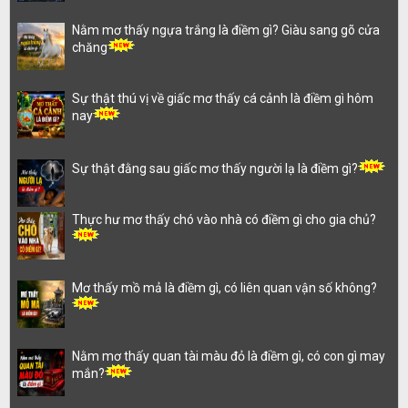
Nằm mơ thấy ngựa trắng là điềm gì? Giàu sang gõ cửa
chăng
Sự thật thú vị về giấc mơ thấy cá cảnh là điềm gì hôm
nay
Sự thật đằng sau giấc mơ thấy người lạ là điềm gì?
Thực hư mơ thấy chó vào nhà có điềm gì cho gia chủ?
Mơ thấy mồ mả là điềm gì, có liên quan vận số không?
Nằm mơ thấy quan tài màu đỏ là điềm gì, có con gì may
mắn?