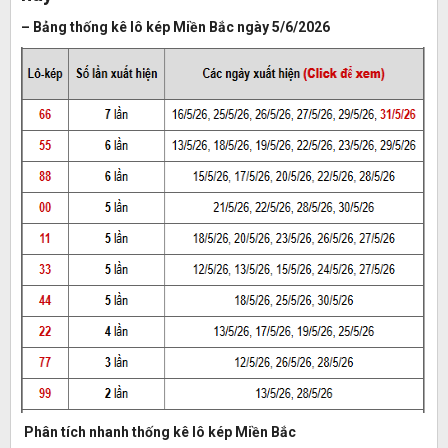
– Bảng thống kê lô kép Miền Bắc ngày 5/6/2026
Phân tích nhanh thống kê lô kép Miền Bắc