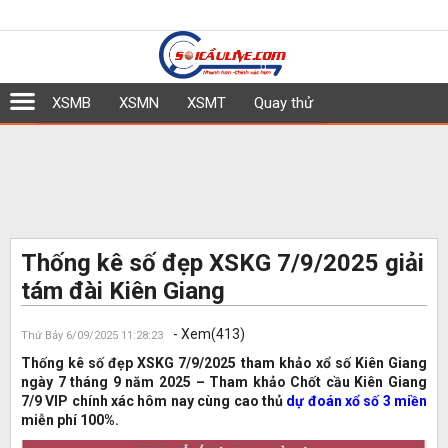
XSMB
XSMN
XSMT
Quay thử
Thống kê số đẹp XSKG 7/9/2025 giải
tám đài Kiên Giang
- Xem(413)
Thứ Bảy 6/09/2025 11:28:23
Thống kê số đẹp XSKG 7/9/2025 tham khảo xổ số Kiên Giang
ngày 7 tháng 9 năm 2025 – Tham khảo Chốt cầu Kiên Giang
7/9 VIP chính xác hôm nay cùng cao thủ
dự đoán xổ số 3 miền
miễn phí 100%.