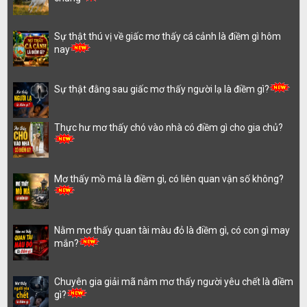
Sự thật thú vị về giấc mơ thấy cá cảnh là điềm gì hôm
nay
Sự thật đằng sau giấc mơ thấy người lạ là điềm gì?
Thực hư mơ thấy chó vào nhà có điềm gì cho gia chủ?
Mơ thấy mồ mả là điềm gì, có liên quan vận số không?
Nằm mơ thấy quan tài màu đỏ là điềm gì, có con gì may
mắn?
Chuyên gia giải mã nằm mơ thấy người yêu chết là điềm
gì?