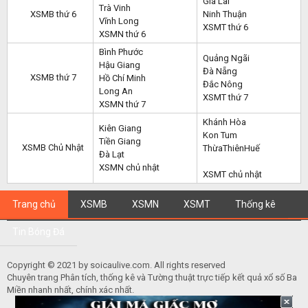
Gia Lai
Trà Vinh
XSMB thứ 6
Ninh Thuận
Vĩnh Long
XSMT thứ 6
XSMN thứ 6
Bình Phước
Quảng Ngãi
Hậu Giang
Đà Nẵng
XSMB thứ 7
Hồ Chí Minh
Đắc Nông
Long An
XSMT thứ 7
XSMN thứ 7
Khánh Hòa
Kiên Giang
Kon Tum
Tiền Giang
XSMB Chủ Nhật
ThừaThiênHuế
Đà Lạt
XSMN chủ nhật
XSMT chủ nhật
Trang chủ
XSMB
XSMN
XSMT
Thống kê
Tin Bóng Đá
Copyright © 2021 by soicaulive.com. All rights reserved
Chuyên trang Phân tích, thống kê và Tường thuật trực tiếp kết quả xổ số Ba
Miền nhanh nhất, chính xác nhất.