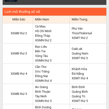
Lịch mở thưởng xổ số
Miền bắc
Miền Nam
Miền Trung
Cà Mau
Phú Yên
Hồ Chí Minh
XSMB thứ 2
ThừaThiênHuế
Đồng Tháp
XSMT thứ 2
XSMN thứ 2
Bạc Liêu
DakLak
Bến Tre
XSMB thứ 3
Quảng Nam
Vũng Tàu
XSMT thứ 3
XSMN thứ 3
Cần Thơ
Khánh Hòa
Sóc Trăng
XSMB thứ 4
Đà Nẵng
Đồng Nai
XSMT thứ 4
XSMN thứ 4
An Giang
Bình Định
Bình Thuận
Quảng Bình
XSMB thứ 5
Tây Ninh
Quảng Trị
XSMN thứ 5
XSMT thứ 5
Bình Dương