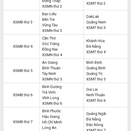
Đồng Tháp
XSMT thứ 2
XSMN thứ 2
Bạc Liêu
DakLak
Bến Tre
XSMB thứ 3
Quảng Nam
Vũng Tàu
XSMT thứ 3
XSMN thứ 3
Cần Thơ
Khánh Hòa
Sóc Trăng
XSMB thứ 4
Đà Nẵng
Đồng Nai
XSMT thứ 4
XSMN thứ 4
An Giang
Bình Định
Bình Thuận
Quảng Bình
XSMB thứ 5
Tây Ninh
Quảng Trị
XSMN thứ 5
XSMT thứ 5
Bình Dương
Gia Lai
Trà Vinh
XSMB thứ 6
Ninh Thuận
Vĩnh Long
XSMT thứ 6
XSMN thứ 6
Bình Phước
Quảng Ngãi
Hậu Giang
Đà Nẵng
XSMB thứ 7
Hồ Chí Minh
Đắc Nông
Long An
XSMT thứ 7