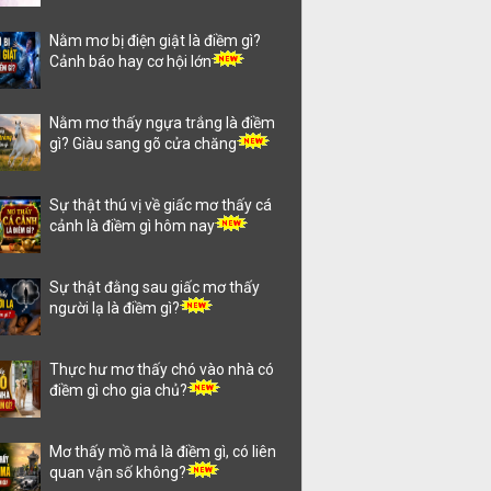
Nằm mơ bị điện giật là điềm gì?
Cảnh báo hay cơ hội lớn
Nằm mơ thấy ngựa trắng là điềm
gì? Giàu sang gõ cửa chăng
Sự thật thú vị về giấc mơ thấy cá
cảnh là điềm gì hôm nay
Sự thật đằng sau giấc mơ thấy
người lạ là điềm gì?
Thực hư mơ thấy chó vào nhà có
điềm gì cho gia chủ?
Mơ thấy mồ mả là điềm gì, có liên
quan vận số không?