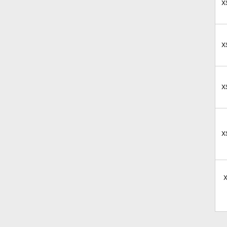
X
X
X
X
X