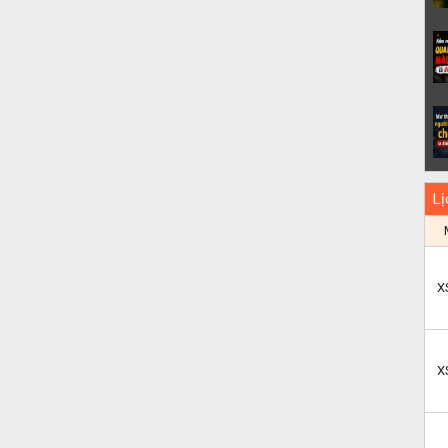
Lị
X
X