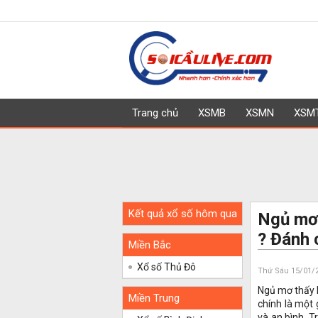
Trang chủ
XSMB
XSMN
XSM
Kết quả xổ số hôm qua
Ngủ mơ 
? Đánh 
Miền Bắc
Xổ số Thủ Đô
Thứ Sáu 15/01/2
Ngủ mơ thấy h
Miền Trung
chính là một 
và an bình. 