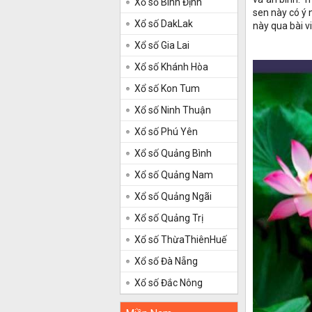
Xổ số Bình Định
sen này có ý 
Xổ số DakLak
này qua bài v
Xổ số Gia Lai
Xổ số Khánh Hòa
Xổ số Kon Tum
Xổ số Ninh Thuận
Xổ số Phú Yên
Xổ số Quảng Bình
Xổ số Quảng Nam
Xổ số Quảng Ngãi
Xổ số Quảng Trị
Xổ số ThừaThiênHuế
Xổ số Đà Nẵng
Xổ số Đắc Nông