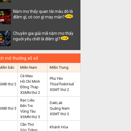
Nằm mơ thấy quan tài màu đỏ là
điềm gì, có con gì may mắn?
Chuyên gia giải mã nằm mơ thấy
người yêu chết là điềm gì?
ch mở thưởng xổ số
Miền bắc
Miền Nam
Miền Trung
Cà Mau
Phú Yên
Hồ Chí Minh
SMB thứ 2
ThừaThiênHuế
Đồng Tháp
XSMT thứ 2
XSMN thứ 2
Bạc Liêu
DakLak
Bến Tre
SMB thứ 3
Quảng Nam
Vũng Tàu
XSMT thứ 3
XSMN thứ 3
Cần Thơ
Khánh Hòa
Sóc Trăng