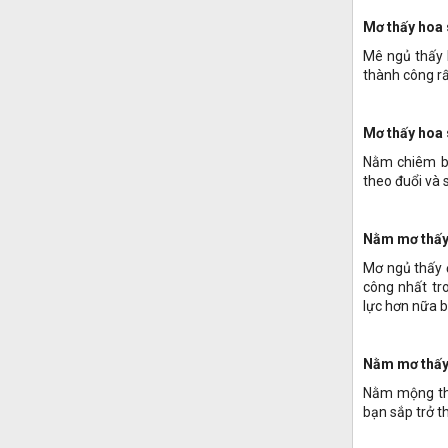
Mơ thấy hoa 
Mê ngủ thấy 
thành công rấ
Mơ thấy hoa 
Nằm chiêm ba
theo đuổi và
Nằm mơ thấy
Mơ ngủ thấy 
công nhất tr
lực hơn nữa 
Nằm mơ thấy
Nằm mộng thấ
bạn sắp trở t