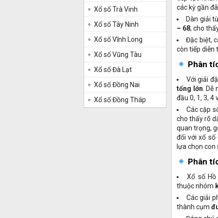
các kỳ gần đâ
Xổ số Trà Vinh
Dàn giải t
Xổ số Tây Ninh
– 68
, cho th
Xổ số Vĩnh Long
Đặc biệt, 
còn tiếp diễn 
Xổ số Vũng Tàu
Phân tí
Xổ số Đà Lạt
Với giải đ
Xổ số Đồng Nai
tổng lớn
. Dễ
đầu 0, 1, 3, 4 
Xổ số Đồng Tháp
Các cặp s
cho thấy rõ d
quan trọng, 
đối với xổ s
lựa chọn con 
Phân tí
Xổ số Hồ 
thuộc nhóm
Các giải 
thành cụm
đu