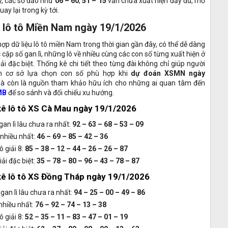
ý, các số đảo như
06 – 60
,
51 – 15
vẫn chưa xuất hiện đầy đủ, mở
ay lại trong kỳ tới.
 lô tô Miền Nam ngày 19/1/2026
hợp dữ liệu lô tô miền Nam trong thời gian gần đây, có thể dễ dàng
 cặp số gan lì, những lô về nhiều cùng các con số từng xuất hiện ở
iải đặc biệt. Thống kê chi tiết theo từng đài không chỉ giúp người
m cơ sở lựa chọn con số phù hợp khi
dự đoán XSMN ngày
mà còn là nguồn tham khảo hữu ích cho những ai quan tâm đến
MB
để so sánh và đối chiếu xu hướng.
ê lô tô XS Cà Mau ngày 19/1/2026
gan lì lâu chưa ra nhất:
92 – 63 – 68 – 53 – 09
nhiều nhất:
46 – 69 – 85 – 42 – 36
 giải 8:
85 – 38 – 12 – 44 – 26 – 26 – 87
iải đặc biệt:
35 – 78 – 80 – 96 – 43 – 78 – 87
ê lô tô XS Đồng Tháp ngày 19/1/2026
 gan lì lâu chưa ra nhất:
94 – 25 – 00 – 49 – 86
nhiều nhất:
76 – 92 – 74 – 13 – 38
ô giải 8:
52 – 35 – 11 – 83 – 47 – 01 – 19