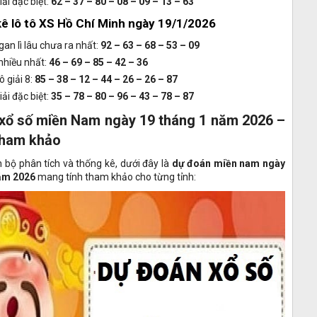
iải đặc biệt:
62 – 37 – 80 – 08 – 09 – 13 – 63
ê lô tô XS Hồ Chí Minh ngày 19/1/2026
gan lì lâu chưa ra nhất:
92 – 63 – 68 – 53 – 09
nhiều nhất:
46 – 69 – 85 – 42 – 36
ô giải 8:
85 – 38 – 12 – 44 – 26 – 26 – 87
iải đặc biệt:
35 – 78 – 80 – 96 – 43 – 78 – 87
xổ số miền Nam ngày 19 tháng 1 năm 2026 –
tham khảo
 bộ phân tích và thống kê, dưới đây là
dự đoán miền nam ngày
năm 2026
mang tính tham khảo cho từng tỉnh: