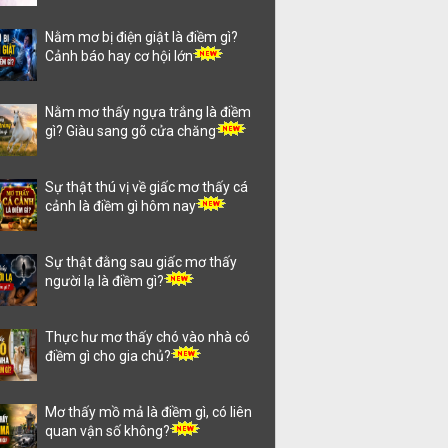
Nằm mơ bị điện giật là điềm gì?
Cảnh báo hay cơ hội lớn
Nằm mơ thấy ngựa trắng là điềm
gì? Giàu sang gõ cửa chăng
Sự thật thú vị về giấc mơ thấy cá
cảnh là điềm gì hôm nay
Sự thật đằng sau giấc mơ thấy
người lạ là điềm gì?
Thực hư mơ thấy chó vào nhà có
điềm gì cho gia chủ?
Mơ thấy mồ mả là điềm gì, có liên
quan vận số không?