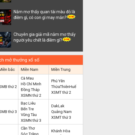
Nằm mơ thấy quan tài màu đỏ là
điềm gì, có con gì may mắn?
Chuyên gia giải mã nằm mơ thấy
người yêu chết là điềm gì?
ch mở thưởng xổ số
Miền bắc
Miền Nam
Miền Trung
Cà Mau
Phú Yên
Hồ Chí Minh
SMB thứ 2
ThừaThiênHuế
Đồng Tháp
XSMT thứ 2
XSMN thứ 2
Bạc Liêu
DakLak
Bến Tre
SMB thứ 3
Quảng Nam
Vũng Tàu
XSMT thứ 3
XSMN thứ 3
Cần Thơ
Khánh Hòa
Sóc Trăng