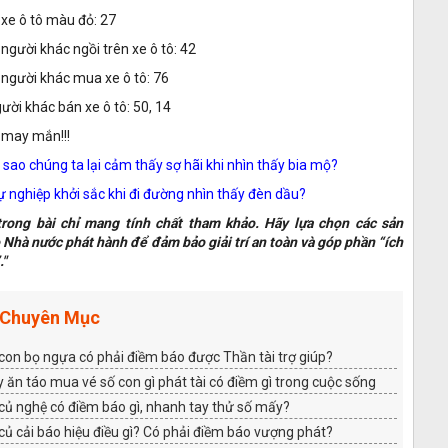
xe ô tô màu đỏ: 27
người khác ngồi trên xe ô tô: 42
người khác mua xe ô tô: 76
ười khác bán xe ô tô: 50, 14
may mắn!!!
ì sao chúng ta lại cảm thấy sợ hãi khi nhìn thấy bia mộ?
ự nghiệp khởi sắc khi đi đường nhìn thấy đèn dầu?
trong bài chỉ mang tính chất tham khảo. Hãy lựa chọn các sản
 Nhà nước phát hành để đảm bảo giải trí an toàn và góp phần “ích
."
 Chuyên Mục
 con bọ ngựa có phải điềm báo được Thần tài trợ giúp?
 ăn táo mua vé số con gì phát tài có điềm gì trong cuộc sống
 củ nghệ có điềm báo gì, nhanh tay thử số mấy?
củ cải báo hiệu điều gì? Có phải điềm báo vượng phát?