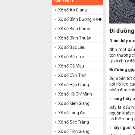
Miền Nam
Xổ số An Giang
Xổ số Bình Dương
Xổ số Bình Phước
Đi đường
Xổ số Bình Thuận
Nhìn thấy ot
Xổ số Bạc Liêu
Như một dấu 
tổn thương ch
Xổ số Bến Tre
gì và chú ý 
Xổ số Cà Mau
Đi đường gặp
Xổ số Cần Thơ
Dự đoán tốt 
với nỗ lực c
Xổ số Hậu Giang
nhận được nh
Xổ số Hồ Chí Minh
Trông thấy ô
Xổ số Kiên Giang
Đây là dấu h
Xổ số Long An
nguồn khác nh
có thể mang lạ
Xổ số Sóc Trăng
Thấy người 
Xổ số Tiền Giang