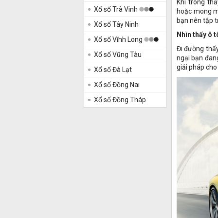
Khi trông thấ
Xổ số Trà Vinh
hoặc mong mu
bạn nên tập t
Xổ số Tây Ninh
Nhìn thấy ô t
Xổ số Vĩnh Long
Đi đường thấy
Xổ số Vũng Tàu
ngại bạn đang
giải pháp cho
Xổ số Đà Lạt
Xổ số Đồng Nai
Xổ số Đồng Tháp